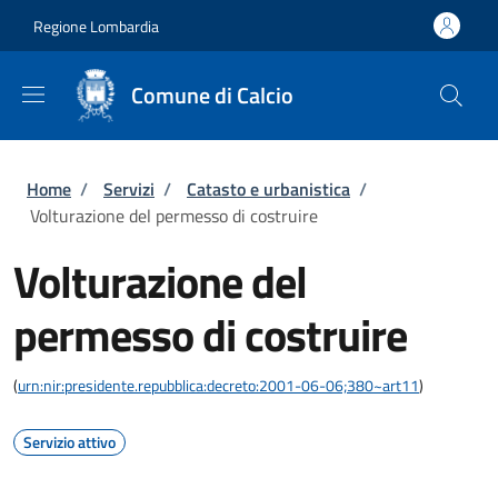
Salta al contenuto principale
Skip to footer content
Regione Lombardia
Comune di Calcio
Briciole di pane
Home
/
Servizi
/
Catasto e urbanistica
/
Volturazione del permesso di costruire
Volturazione del
permesso di costruire
(
urn:nir:presidente.repubblica:decreto:2001-06-06;380~art11
)
Servizio attivo