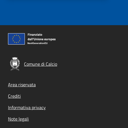
Comune di Calcio
Footer menu
Area riservata
Crediti
Informativa privacy
Note legali