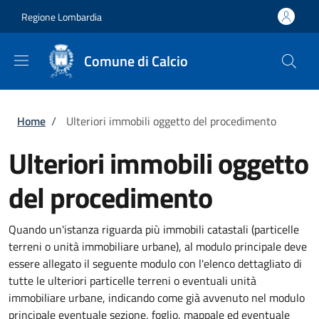
Salta al contenuto principale
Skip to footer content
Regione Lombardia
Comune di Calcio
Briciole di pane
Home
/
Ulteriori immobili oggetto del procedimento
Ulteriori immobili oggetto
del procedimento
Quando un'istanza riguarda più immobili catastali (particelle
terreni o unità immobiliare urbane), al modulo principale deve
essere allegato il seguente modulo con l'elenco dettagliato di
tutte le ulteriori particelle terreni o eventuali unità
immobiliare urbane, indicando come già avvenuto nel modulo
principale eventuale sezione, foglio, mappale ed eventuale