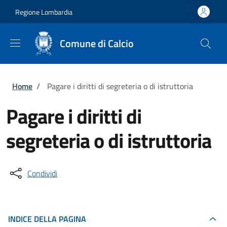
Salta al contenuto principale
Skip to footer content
Regione Lombardia
Comune di Calcio
Briciole di pane
Home
/
Pagare i diritti di segreteria o di istruttoria
Pagare i diritti di
segreteria o di istruttoria
Condividi
INDICE DELLA PAGINA