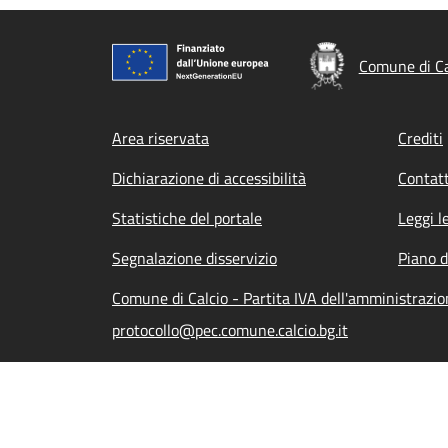
Comune di Ca
Footer menu
Area riservata
Crediti
Dichiarazione di accessibilità
Contatt
Statistiche del portale
Leggi l
Segnalazione disservizio
Piano d
Comune di Calcio - Partita IVA dell'amministraz
protocollo@pec.comune.calcio.bg.it