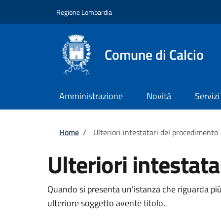
Salta al contenuto principale
Skip to footer content
Regione Lombardia
Comune di Calcio
Amministrazione
Novità
Servizi
Briciole di pane
Home
/
Ulteriori intestatari del procedimento
Ulteriori intestat
Quando si presenta un'istanza che riguarda più
ulteriore soggetto avente titolo.