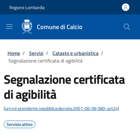
Salta al contenuto principale
Skip to footer content
Regione Lombardia
Comune di Calcio
Briciole di pane
Home
/
Servizi
/
Catasto e urbanistica
/
Segnalazione certificata di agibilità
Segnalazione certificata
di agibilità
(
urn:nir:presidente.repubblica:decreto:2001-06-06;380~art24
)
Servizio attivo