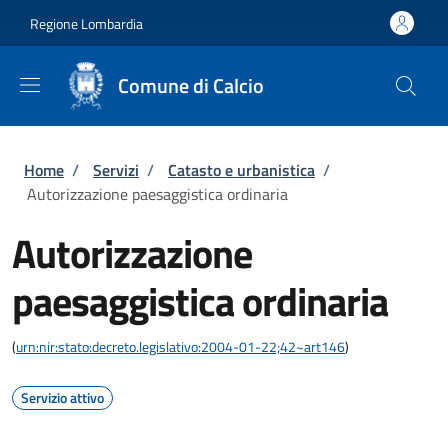
Salta al contenuto principale
Skip to footer content
Regione Lombardia
Comune di Calcio
Briciole di pane
Home
/
Servizi
/
Catasto e urbanistica
/
Autorizzazione paesaggistica ordinaria
Autorizzazione
paesaggistica ordinaria
(
urn:nir:stato:decreto.legislativo:2004-01-22;42~art146
)
Servizio attivo