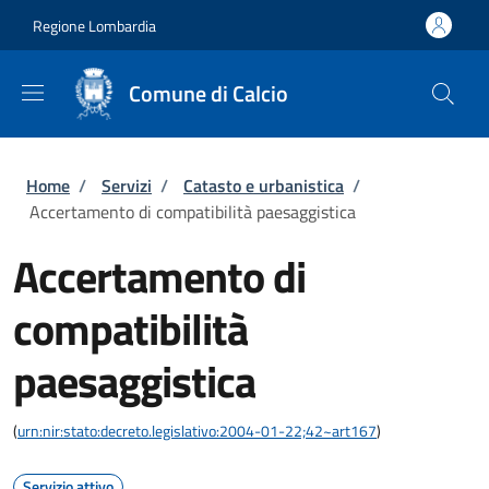
Salta al contenuto principale
Skip to footer content
Regione Lombardia
Comune di Calcio
Briciole di pane
Home
/
Servizi
/
Catasto e urbanistica
/
Accertamento di compatibilità paesaggistica
Accertamento di
compatibilità
paesaggistica
(
urn:nir:stato:decreto.legislativo:2004-01-22;42~art167
)
Servizio attivo