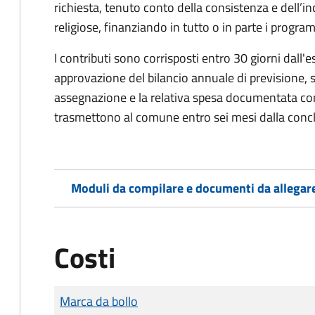
richiesta, tenuto conto della consistenza e dell’in
religiose, finanziando in tutto o in parte i progra
I contributi sono corrisposti entro 30 giorni dall'e
approvazione del bilancio annuale di previsione, so
assegnazione e la relativa spesa documentata con 
trasmettono al comune entro sei mesi dalla concl
Moduli da compilare e documenti da allegar
Costi
Tipo di pagamento
Importo
Marca da bollo