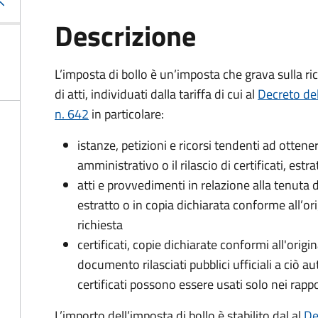
Descrizione
L’imposta di bollo è un’imposta che grava sulla ric
di atti, individuati dalla tariffa di cui al
Decreto de
n. 642
in particolare:
istanze, petizioni e ricorsi tendenti ad otte
amministrativo o il rilascio di certificati, estrat
atti e provvedimenti in relazione alla tenuta di
estratto o in copia dichiarata conforme all’or
richiesta
certificati, copie dichiarate conformi all'origi
documento rilasciati pubblici ufficiali a ciò aut
certificati possono essere usati solo nei rappor
L’importo dell’imposta di bollo è stabilito dal al
De