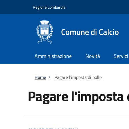
Salta al contenuto principale
Skip to footer content
Regione Lombardia
Comune di Calcio
Amministrazione
Novità
Servizi
Briciole di pane
Home
/
Pagare l'imposta di bollo
Pagare l'imposta 