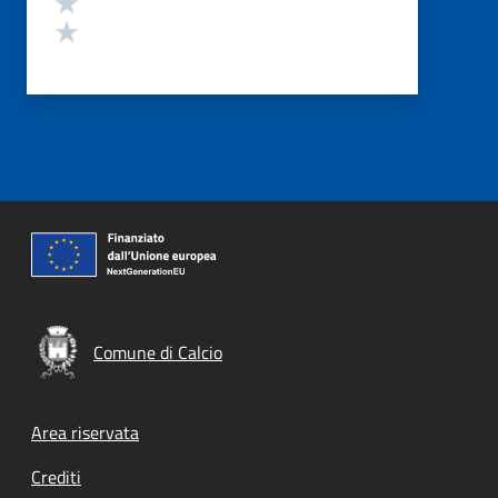
Valuta 1 stelle su 5
Comune di Calcio
Footer menu
Area riservata
Crediti