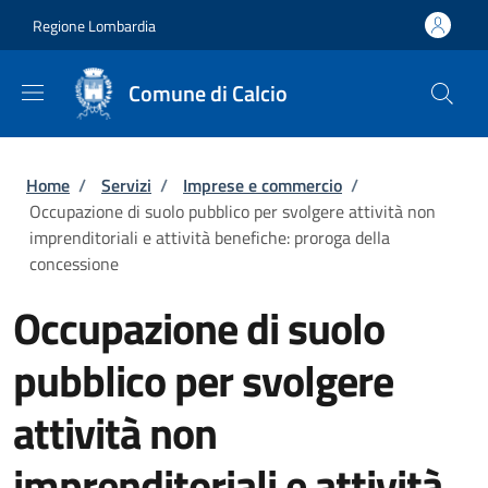
Salta al contenuto principale
Skip to footer content
Regione Lombardia
Comune di Calcio
Briciole di pane
Home
/
Servizi
/
Imprese e commercio
/
Occupazione di suolo pubblico per svolgere attività non
imprenditoriali e attività benefiche: proroga della
concessione
Occupazione di suolo
pubblico per svolgere
attività non
imprenditoriali e attività