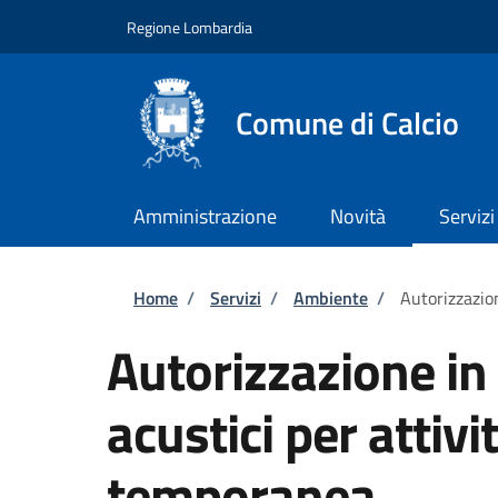
Salta al contenuto principale
Skip to footer content
Regione Lombardia
Comune di Calcio
Amministrazione
Novità
Servizi
Briciole di pane
Home
/
Servizi
/
Ambiente
/
Autorizzazion
Autorizzazione in 
acustici per attivit
temporanea