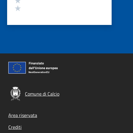
Valuta 1 stelle su 5
Comune di Calcio
Footer menu
Area riservata
Crediti