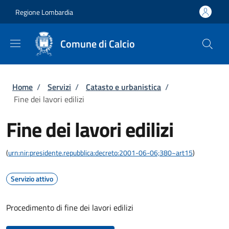
Salta al contenuto principale
Skip to footer content
Regione Lombardia
Comune di Calcio
Briciole di pane
Home
/
Servizi
/
Catasto e urbanistica
/
Fine dei lavori edilizi
Fine dei lavori edilizi
(
urn:nir:presidente.repubblica:decreto:2001-06-06;380~art15
)
Servizio attivo
Procedimento di fine dei lavori edilizi