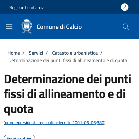
Salta al contenuto principale
Skip to footer content
Regione Lombardia
Comune di Calcio
Briciole di pane
Home
/
Servizi
/
Catasto e urbanistica
/
Determinazione dei punti fissi di allineamento e di quota
Determinazione dei punti
fissi di allineamento e di
quota
(
urn:nir:presidente.repubblica:decreto:2001-06-06;380
)
Servizio attivo