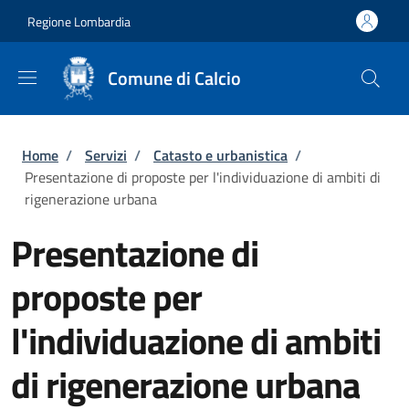
Salta al contenuto principale
Skip to footer content
Regione Lombardia
Comune di Calcio
Briciole di pane
Home
/
Servizi
/
Catasto e urbanistica
/
Presentazione di proposte per l'individuazione di ambiti di
rigenerazione urbana
Presentazione di
proposte per
l'individuazione di ambiti
di rigenerazione urbana