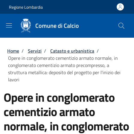
Salta al contenuto principale
Skip to footer content
Regione Lombardia
Comune di Calcio
Briciole di pane
Home
/
Servizi
/
Catasto e urbanistica
/
Opere in conglomerato cementizio armato normale, in
conglomerato cementizio armato precompresso, a
struttura metallica: deposito del progetto per l'inizio dei
lavori
Opere in conglomerato
cementizio armato
normale, in conglomerato