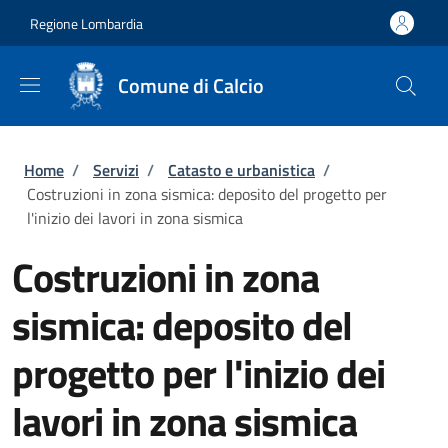
Salta al contenuto principale
Skip to footer content
Regione Lombardia
Comune di Calcio
Briciole di pane
Home
/
Servizi
/
Catasto e urbanistica
/
Costruzioni in zona sismica: deposito del progetto per
l'inizio dei lavori in zona sismica
Costruzioni in zona
sismica: deposito del
progetto per l'inizio dei
lavori in zona sismica