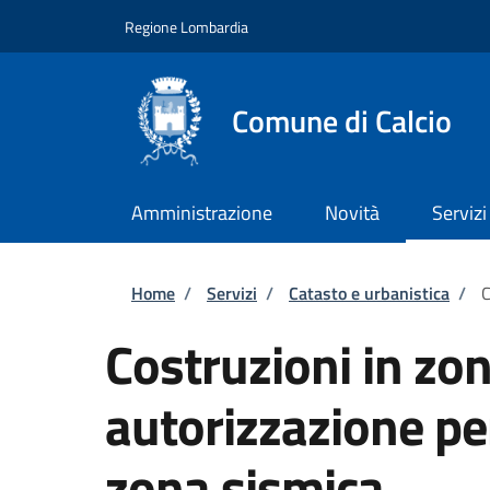
Salta al contenuto principale
Skip to footer content
Regione Lombardia
Comune di Calcio
Amministrazione
Novità
Servizi
Briciole di pane
Home
/
Servizi
/
Catasto e urbanistica
/
C
Costruzioni in zo
autorizzazione per 
zona sismica