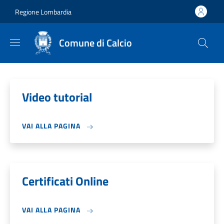
Salta al contenuto principale
Skip to footer content
Regione Lombardia
Comune di Calcio
Video tutorial
VAI ALLA PAGINA
Certificati Online
VAI ALLA PAGINA