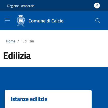
Salta al contenuto principale
Skip to footer content
Regione Lombardia
Comune di Calcio
Briciole di pane
Home
/
Edilizia
Edilizia
Istanze edilizie