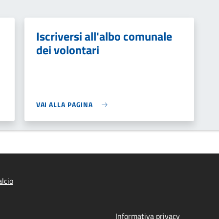
Iscriversi all'albo comunale
dei volontari
VAI ALLA PAGINA
lcio
Informativa privacy