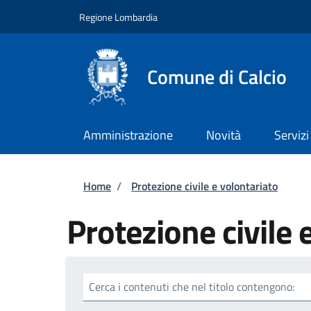
Salta al contenuto principale
Skip to footer content
Regione Lombardia
Comune di Calcio
Amministrazione
Novità
Servizi
Briciole di pane
Home
/
Protezione civile e volontariato
Protezione civile 
Cerca i contenuti che nel titolo contengono: