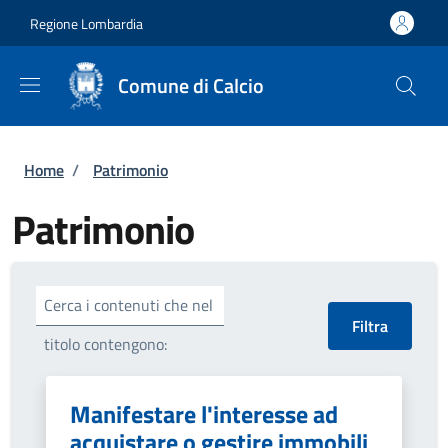
Salta al contenuto principale
Skip to footer content
Regione Lombardia
Comune di Calcio
Briciole di pane
Home
/
Patrimonio
Patrimonio
Cerca i contenuti che nel
titolo contengono:
Manifestare l'interesse ad
acquistare o gestire immobili