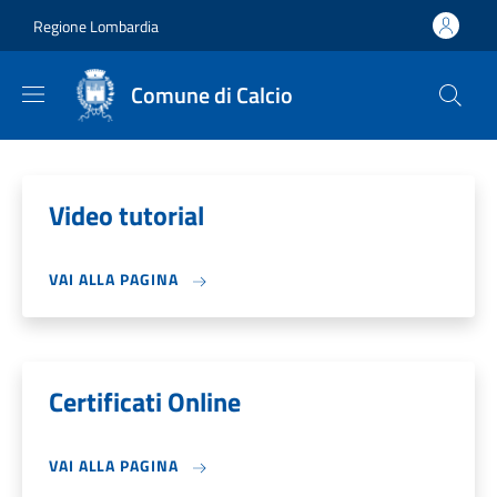
Salta al contenuto principale
Skip to footer content
Regione Lombardia
Comune di Calcio
Video tutorial
VAI ALLA PAGINA
Certificati Online
VAI ALLA PAGINA