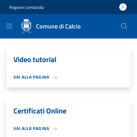
Salta al contenuto principale
Skip to footer content
Regione Lombardia
Comune di Calcio
Video tutorial
VAI ALLA PAGINA
Certificati Online
VAI ALLA PAGINA