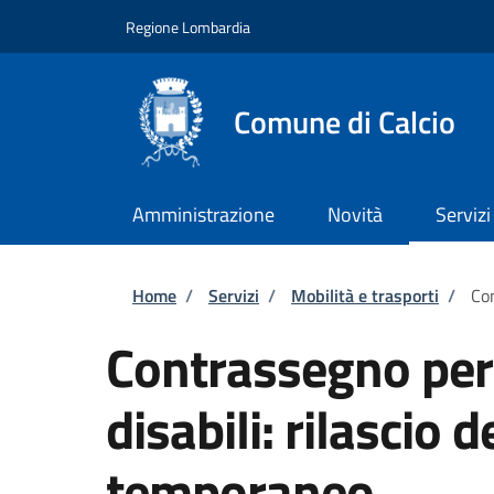
Salta al contenuto principale
Skip to footer content
Regione Lombardia
Comune di Calcio
Amministrazione
Novità
Servizi
Briciole di pane
Home
/
Servizi
/
Mobilità e trasporti
/
Con
Contrassegno per v
disabili: rilascio
temporaneo