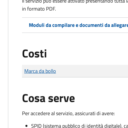
Il servizio può essere attivato presentando tutta
in formato PDF.
Moduli da compilare e documenti da allegar
Costi
Tipo di pagamento
Importo
Marca da bollo
Cosa serve
Per accedere al servizio, assicurati di avere:
SPID (sistema pubblico di identità digitale), ca