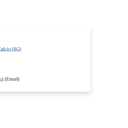
alcio (BG)
it
(Email)