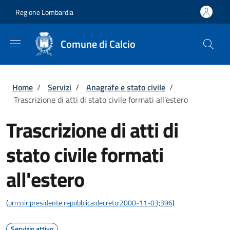
Salta al contenuto principale
Skip to footer content
Regione Lombardia
Comune di Calcio
Briciole di pane
Home
/
Servizi
/
Anagrafe e stato civile
/
Trascrizione di atti di stato civile formati all'estero
Trascrizione di atti di
stato civile formati
all'estero
(
urn:nir:presidente.repubblica:decreto:2000-11-03;396
)
Servizio attivo