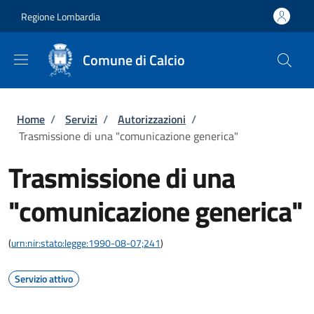
Salta al contenuto principale
Skip to footer content
Regione Lombardia
Comune di Calcio
Briciole di pane
Home
/
Servizi
/
Autorizzazioni
/
Trasmissione di una "comunicazione generica"
Trasmissione di una
"comunicazione generica"
(
urn:nir:stato:legge:1990-08-07;241
)
Servizio attivo