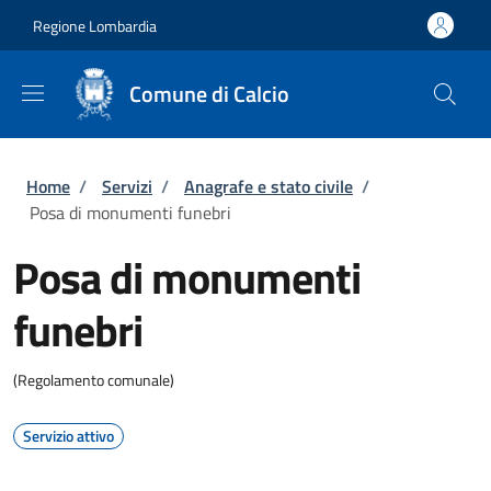
Salta al contenuto principale
Skip to footer content
Regione Lombardia
Comune di Calcio
Briciole di pane
Home
/
Servizi
/
Anagrafe e stato civile
/
Posa di monumenti funebri
Posa di monumenti
funebri
(Regolamento comunale)
Servizio attivo