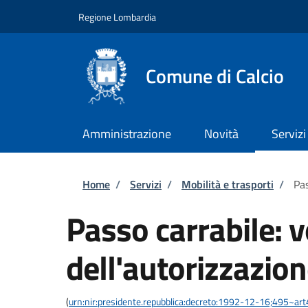
Salta al contenuto principale
Skip to footer content
Regione Lombardia
Comune di Calcio
Amministrazione
Novità
Servizi
Briciole di pane
Home
/
Servizi
/
Mobilità e trasporti
/
Pas
Passo carrabile: 
dell'autorizzazio
(
urn:nir:presidente.repubblica:decreto:1992-12-16;495~ar