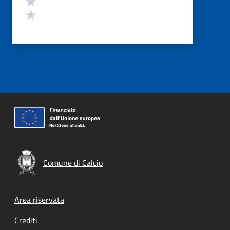
Valuta 1 stelle su 5
Comune di Calcio
Footer menu
Area riservata
Crediti