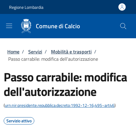
Salta al contenuto principale
Skip to footer content
Regione Lombardia
Comune di Calcio
Briciole di pane
Home
/
Servizi
/
Mobilità e trasporti
/
Passo carrabile: modifica dell'autorizzazione
Passo carrabile: modifica
dell'autorizzazione
(
urn:nir:presidente.repubblica:decreto:1992-12-16;495~art46
)
Servizio attivo