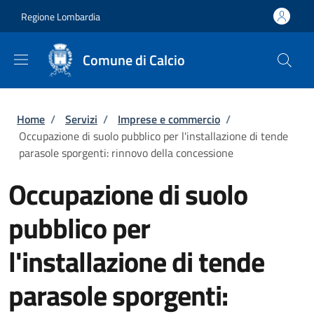
Salta al contenuto principale
Skip to footer content
Regione Lombardia
Comune di Calcio
Briciole di pane
Home
/
Servizi
/
Imprese e commercio
/
Occupazione di suolo pubblico per l'installazione di tende
parasole sporgenti: rinnovo della concessione
Occupazione di suolo
pubblico per
l'installazione di tende
parasole sporgenti: