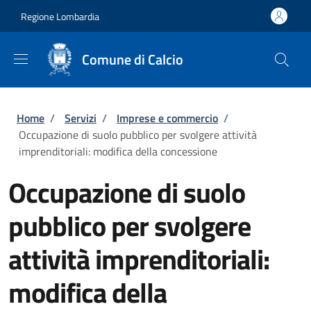
Salta al contenuto principale
Skip to footer content
Regione Lombardia
Comune di Calcio
Briciole di pane
Home
/
Servizi
/
Imprese e commercio
/
Occupazione di suolo pubblico per svolgere attività
imprenditoriali: modifica della concessione
Occupazione di suolo
pubblico per svolgere
attività imprenditoriali:
modifica della