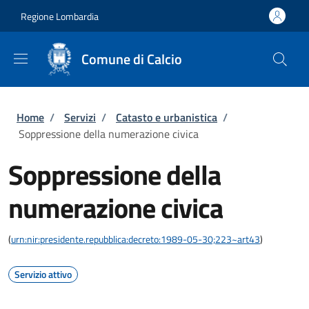
Salta al contenuto principale
Skip to footer content
Regione Lombardia
Comune di Calcio
Briciole di pane
Home
/
Servizi
/
Catasto e urbanistica
/
Soppressione della numerazione civica
Soppressione della
numerazione civica
(
urn:nir:presidente.repubblica:decreto:1989-05-30;223~art43
)
Servizio attivo