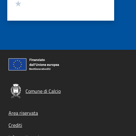
Valuta 1 stelle su 5
Comune di Calcio
Footer menu
Area riservata
Crediti