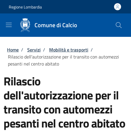
Salta al contenuto principale
Skip to footer content
Regione Lombardia
Comune di Calcio
Briciole di pane
Home
/
Servizi
/
Mobilità e trasporti
/
Rilascio dell'autorizzazione per il transito con automezzi
pesanti nel centro abitato
Rilascio
dell'autorizzazione per il
transito con automezzi
pesanti nel centro abitato