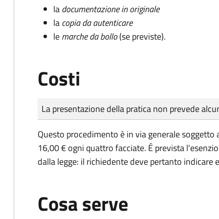
la
documentazione in originale
la
copia da autenticare
le
marche da bollo
(se previste).
Costi
Tipo di pagamento
Importo
La presentazione della pratica non prevede al
Questo procedimento è in via generale soggetto a
16,00 € ogni quattro facciate. É prevista l'esenzi
dalla legge: il richiedente deve pertanto indicare es
Cosa serve