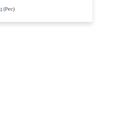
it
(Pec)