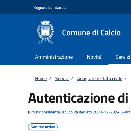
Salta al contenuto principale
Skip to footer content
Regione Lombardia
Comune di Calcio
Amministrazione
Novità
Servizi
Briciole di pane
Home
/
Servizi
/
Anagrafe e stato civile
/
Autenticazione di
(
urn:nir:presidente.repubblica:decreto:2000-12-28;445~ar
Servizio attivo