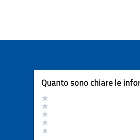
Quanto sono chiare le info
Valutazione
Valuta 5 stelle su 5
Valuta 4 stelle su 5
Valuta 3 stelle su 5
Valuta 2 stelle su 5
Valuta 1 stelle su 5