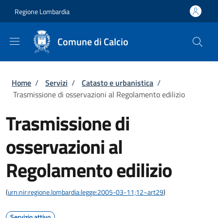
Salta al contenuto principale
Skip to footer content
Regione Lombardia
Comune di Calcio
Briciole di pane
Home
/
Servizi
/
Catasto e urbanistica
/
Trasmissione di osservazioni al Regolamento edilizio
Trasmissione di
osservazioni al
Regolamento edilizio
(
urn:nir:regione.lombardia:legge:2005-03-11;12~art29
)
Servizio attivo