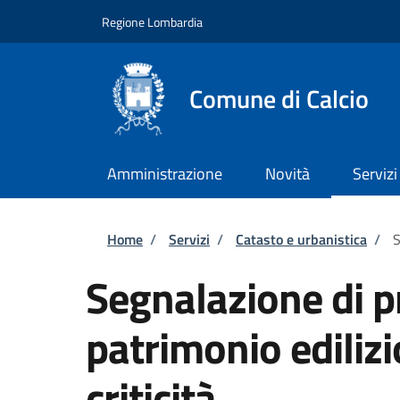
Salta al contenuto principale
Skip to footer content
Regione Lombardia
Comune di Calcio
Amministrazione
Novità
Servizi
Briciole di pane
Home
/
Servizi
/
Catasto e urbanistica
/
S
Segnalazione di p
patrimonio ediliz
criticità