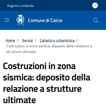
Salta al contenuto principale
Skip to footer content
Regione Lombardia
Comune di Calcio
Briciole di pane
Home
/
Servizi
/
Catasto e urbanistica
/
Costruzioni in zona sismica: deposito della relazione a
strutture ultimate
Costruzioni in zona
sismica: deposito della
relazione a strutture
ultimate