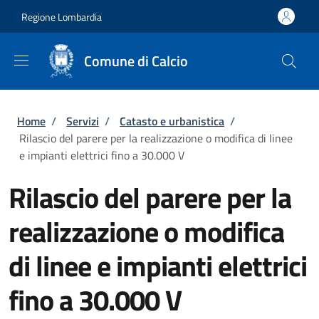
Salta al contenuto principale
Skip to footer content
Regione Lombardia
Comune di Calcio
Briciole di pane
Home
/
Servizi
/
Catasto e urbanistica
/
Rilascio del parere per la realizzazione o modifica di linee
e impianti elettrici fino a 30.000 V
Rilascio del parere per la
realizzazione o modifica
di linee e impianti elettrici
fino a 30.000 V