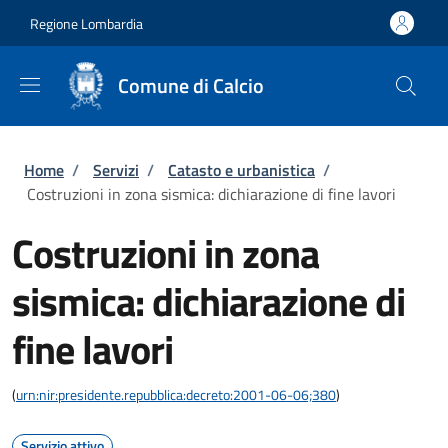
Salta al contenuto principale
Skip to footer content
Regione Lombardia
Comune di Calcio
Briciole di pane
Home
/
Servizi
/
Catasto e urbanistica
/
Costruzioni in zona sismica: dichiarazione di fine lavori
Costruzioni in zona
sismica: dichiarazione di
fine lavori
(
urn:nir:presidente.repubblica:decreto:2001-06-06;380
)
Servizio attivo