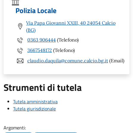
Polizia Locale
Via Papa Giovanni XXIII, 40 24054 Calcio
(BG)
0363 906444
(Telefono)
3667548172
(Telefono)
claudio.daquila@comune.calcio.bg.it
(Email)
Strumenti di tutela
Tutela amministrativa
Tutela giurisdizionale
Argomenti: