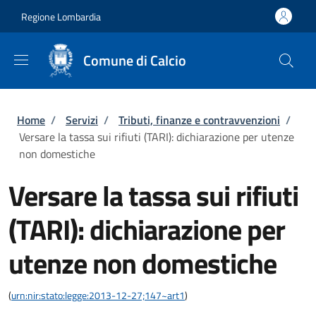
Salta al contenuto principale
Skip to footer content
Regione Lombardia
Comune di Calcio
Briciole di pane
Home
/
Servizi
/
Tributi, finanze e contravvenzioni
/
Versare la tassa sui rifiuti (TARI): dichiarazione per utenze
non domestiche
Versare la tassa sui rifiuti
(TARI): dichiarazione per
utenze non domestiche
(
urn:nir:stato:legge:2013-12-27;147~art1
)