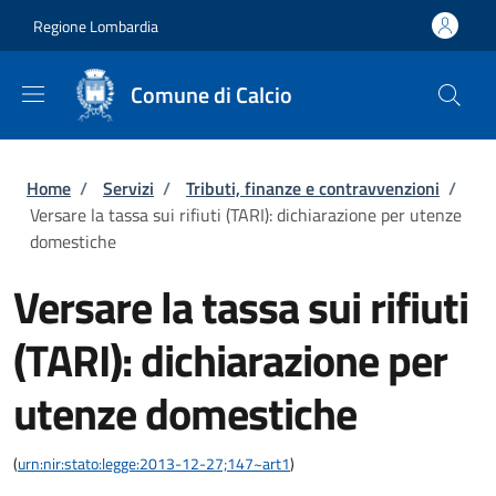
Salta al contenuto principale
Skip to footer content
Regione Lombardia
Comune di Calcio
Briciole di pane
Home
/
Servizi
/
Tributi, finanze e contravvenzioni
/
Versare la tassa sui rifiuti (TARI): dichiarazione per utenze
domestiche
Versare la tassa sui rifiuti
(TARI): dichiarazione per
utenze domestiche
(
urn:nir:stato:legge:2013-12-27;147~art1
)