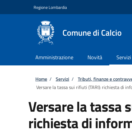
Salta al contenuto principale
Skip to footer content
Regione Lombardia
Comune di Calcio
Amministrazione
Novità
Servizi
Briciole di pane
Home
/
Servizi
/
Tributi, finanze e contravv
Versare la tassa sui rifiuti (TARI): richiesta di in
Versare la tassa su
richiesta di inform