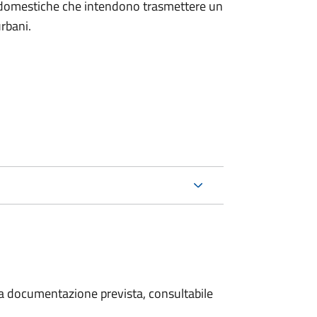
on domestiche che intendono trasmettere un
urbani.
 la documentazione prevista, consultabile