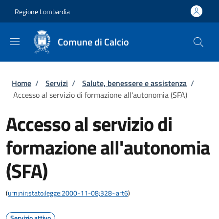
Salta al contenuto principale
Skip to footer content
Regione Lombardia
Comune di Calcio
Briciole di pane
Home
/
Servizi
/
Salute, benessere e assistenza
/
Accesso al servizio di formazione all'autonomia (SFA)
Accesso al servizio di
formazione all'autonomia
(SFA)
(
urn:nir:stato:legge:2000-11-08;328~art6
)
Servizio attivo