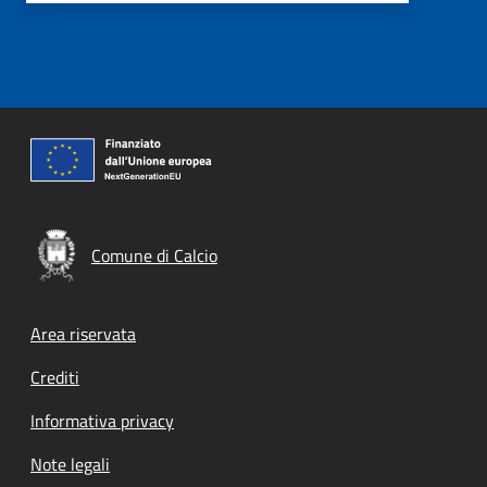
Comune di Calcio
Footer menu
Area riservata
Crediti
Informativa privacy
Note legali