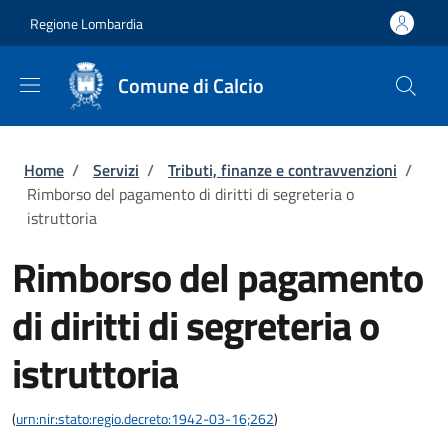
Salta al contenuto principale
Skip to footer content
Regione Lombardia
Comune di Calcio
Briciole di pane
Home
/
Servizi
/
Tributi, finanze e contravvenzioni
/
Rimborso del pagamento di diritti di segreteria o
istruttoria
Rimborso del pagamento
di diritti di segreteria o
istruttoria
(
urn:nir:stato:regio.decreto:1942-03-16;262
)