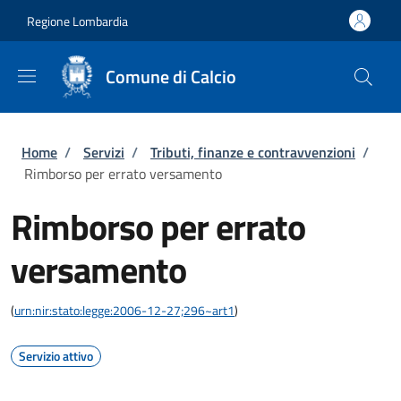
Salta al contenuto principale
Skip to footer content
Regione Lombardia
Comune di Calcio
Briciole di pane
Home
/
Servizi
/
Tributi, finanze e contravvenzioni
/
Rimborso per errato versamento
Rimborso per errato
versamento
(
urn:nir:stato:legge:2006-12-27;296~art1
)
Servizio attivo