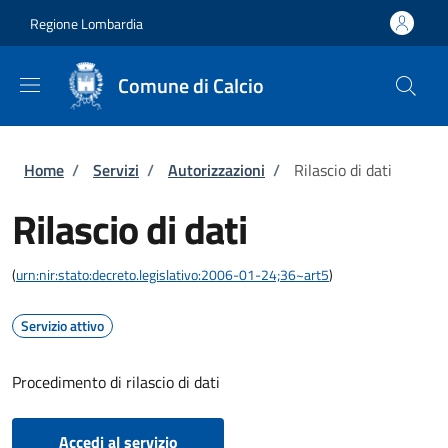
Salta al contenuto principale
Skip to footer content
Regione Lombardia
Comune di Calcio
Briciole di pane
Home
/
Servizi
/
Autorizzazioni
/
Rilascio di dati
Rilascio di dati
(
urn:nir:stato:decreto.legislativo:2006-01-24;36~art5
)
Servizio attivo
Procedimento di rilascio di dati
Accedi al servizio