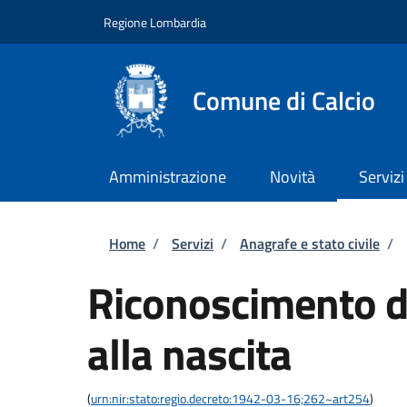
Salta al contenuto principale
Skip to footer content
Regione Lombardia
Comune di Calcio
Amministrazione
Novità
Servizi
Briciole di pane
Home
/
Servizi
/
Anagrafe e stato civile
/
Riconoscimento di
alla nascita
(
urn:nir:stato:regio.decreto:1942-03-16;262~art254
)