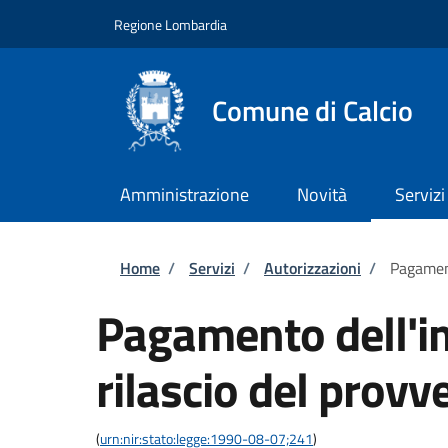
Salta al contenuto principale
Skip to footer content
Regione Lombardia
Comune di Calcio
Amministrazione
Novità
Servizi
Briciole di pane
Home
/
Servizi
/
Autorizzazioni
/
Pagament
Pagamento dell'im
rilascio del provv
(
urn:nir:stato:legge:1990-08-07;241
)