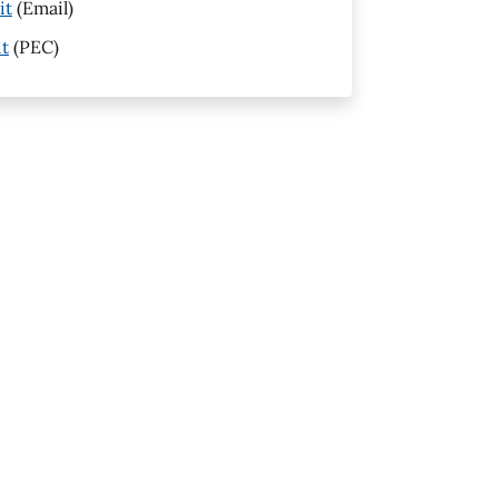
it
(Email)
it
(PEC)